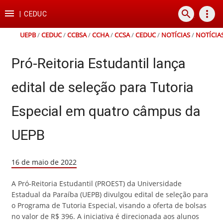
Ir
Ir
Ir
Ir

search
more_vert
para
para
para
para
|
CEDUC
o
o
a
o
conteúdo
menu
busca
rodapé
UEPB
/
CEDUC
/
CCBSA
/
CCHA
/
CCSA
/
CEDUC
/
NOTÍCIAS
/
NOTÍCIA
Pró-Reitoria Estudantil lança
edital de seleção para Tutoria
Especial em quatro câmpus da
UEPB
16 de maio de 2022
A Pró-Reitoria Estudantil (PROEST) da Universidade
Estadual da Paraíba (UEPB) divulgou edital de seleção para
o Programa de Tutoria Especial, visando a oferta de bolsas
no valor de R$ 396. A iniciativa é direcionada aos alunos