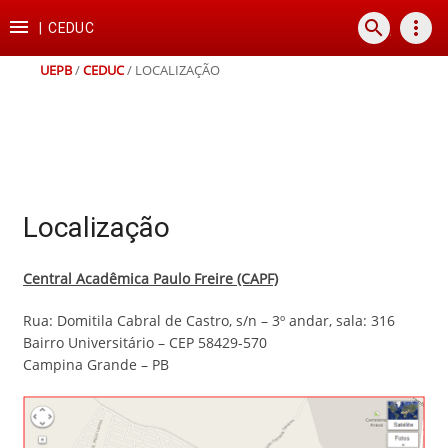
Ir
Ir
Ir
Ir

search
more_vert
para
para
para
para
|
CEDUC
o
o
a
o
conteúdo
menu
busca
rodapé
UEPB
/
CEDUC
/
LOCALIZAÇÃO
Localização
Central Acadêmica Paulo Freire (CAPF)
Rua: Domitila Cabral de Castro, s/n – 3º andar, sala: 316
Bairro Universitário – CEP 58429-570
Campina Grande – PB