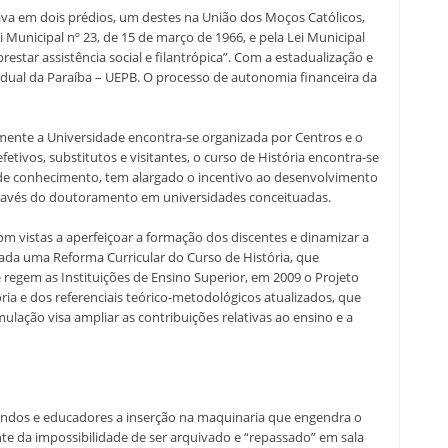
ava em dois prédios, um destes na União dos Moços Católicos,
unicipal nº 23, de 15 de março de 1966, e pela Lei Municipal
estar assistência social e filantrópica”. Com a estadualização e
adual da Paraíba – UEPB. O processo de autonomia financeira da
lmente a Universidade encontra-se organizada por Centros e o
ivos, substitutos e visitantes, o curso de História encontra-se
 de conhecimento, tem alargado o incentivo ao desenvolvimento
través do doutoramento em universidades conceituadas.
m vistas a aperfeiçoar a formação dos discentes e dinamizar a
da uma Reforma Curricular do Curso de História, que
 regem as Instituições de Ensino Superior, em 2009 o Projeto
ria e dos referenciais teórico-metodológicos atualizados, que
ulação visa ampliar as contribuições relativas ao ensino e a
ducandos e educadores a inserção na maquinaria que engendra o
e da impossibilidade de ser arquivado e “repassado” em sala