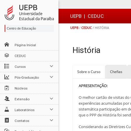
Ir
Ir
Ir
Ir
para
para
para
para
o
o
a
o

UEPB
|
CEDUC
conteúdo
menu
busca
rodapé
UEPB
/
CEDUC
/
HISTÓRIA
Centro de Educação
Página Inicial
História
CEDUC
Cursos
Sobre o Curso
Chefias
Pós-Graduação
APRESENTAÇÃO:
Núcleos
O melhor cartão de visitas do
Extensão
experiências acumuladas por u
sistemática participação em d
Laboratórios
que o PPP de História foi se
Contatos
Considerando as Diretrizes Cur