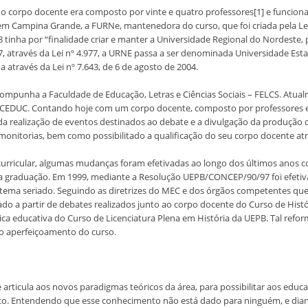
 o corpo docente era composto por vinte e quatro professores[1] e funcion
m Campina Grande, a FURNe, mantenedora do curso, que foi criada pela Lei M
 tinha por “finalidade criar e manter a Universidade Regional do Nordeste, pr
, através da Lei nº 4.977, a URNE passa a ser denominada Universidade Est
ada através da Lei nº 7.643, de 6 de agosto de 2004.
 compunha a Faculdade de Educação, Letras e Ciências Sociais – FELCS. Atua
 CEDUC. Contando hoje com um corpo docente, composto por professores efet
da realização de eventos destinados ao debate e a divulgação da produção
monitorias, bem como possibilitado a qualificação do seu corpo docente a
urricular, algumas mudanças foram efetivadas ao longo dos últimos anos co
graduação. Em 1999, mediante a Resolução UEPB/CONCEP/90/97 foi efetiva
sistema seriado. Seguindo as diretrizes do MEC e dos órgãos competentes que
ado a partir de debates realizados junto ao corpo docente do Curso de Histó
ica educativa do Curso de Licenciatura Plena em História da UEPB. Tal reform
 o aperfeiçoamento do curso.
 se articula aos novos paradigmas teóricos da área, para possibilitar aos e
co. Entendendo que esse conhecimento não está dado para ninguém, e diant