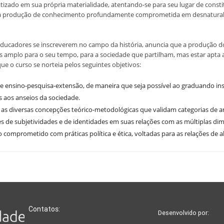
tizado em sua própria materialidade, atentando-se para seu lugar de constit
a produção de conhecimento profundamente comprometida em desnaturali
ducadores se inscreverem no campo da história, anuncia que a produção do
s amplo para o seu tempo, para a sociedade que partilham, mas estar apta
que o curso se norteia pelos seguintes objetivos:
tre ensino-pesquisa-extensão, de maneira que seja possível ao graduando in
aos anseios da sociedade.
 as diversas concepções teórico-metodológicas que validam categorias de a
s de subjetividades e de identidades em suas relações com as múltiplas d
omprometido com práticas política e ética, voltadas para as relações de alt
Contatos:
Desenvolvido por: