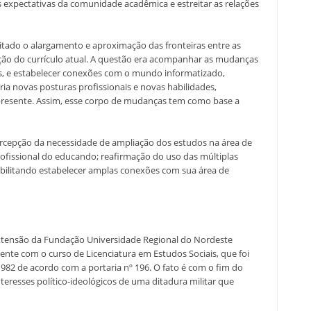
expectativas da comunidade acadêmica e estreitar as relações
litado o alargamento e aproximação das fronteiras entre as
ção do currículo atual. A questão era acompanhar as mudanças
tos, e estabelecer conexões com o mundo informatizado,
ia novas posturas profissionais e novas habilidades,
 presente. Assim, esse corpo de mudanças tem como base a
percepção da necessidade de ampliação dos estudos na área de
rofissional do educando; reafirmação do uso das múltiplas
sibilitando estabelecer amplas conexões com sua área de
 Extensão da Fundação Universidade Regional do Nordeste
ente com o curso de Licenciatura em Estudos Sociais, que foi
982 de acordo com a portaria nº 196. O fato é com o fim do
eresses político-ideológicos de uma ditadura militar que