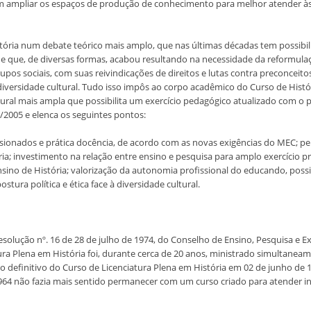
m ampliar os espaços de produção de conhecimento para melhor atender às 
stória num debate teórico mais amplo, que nas últimas décadas tem possibi
 e que, de diversas formas, acabou resultando na necessidade da reformula
upos sociais, com suas reivindicações de direitos e lutas contra preconcei
iversidade cultural. Tudo isso impôs ao corpo acadêmico do Curso de Histór
tural mais ampla que possibilita um exercício pedagógico atualizado com o
005 e elenca os seguintes pontos:
isionados e prática docência, de acordo com as novas exigências do MEC; 
ria; investimento na relação entre ensino e pesquisa para amplo exercício p
nsino de História; valorização da autonomia profissional do educando, pos
tura política e ética face à diversidade cultural.
solução nº. 16 de 28 de julho de 1974, do Conselho de Ensino, Pesquisa e
ura Plena em História foi, durante cerca de 20 anos, ministrado simultaneam
 definitivo do Curso de Licenciatura Plena em História em 02 de junho de 1
964 não fazia mais sentido permanecer com um curso criado para atender int