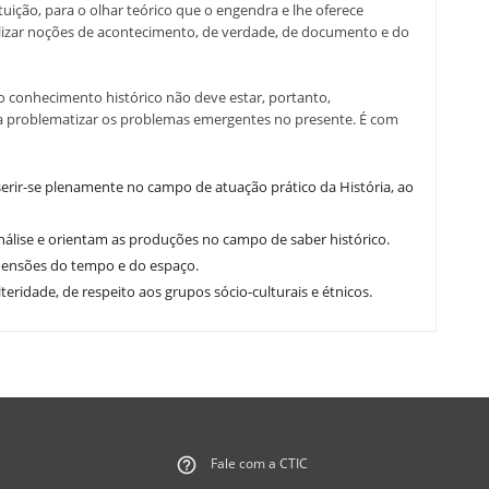
uição, para o olhar teórico que o engendra e lhe oferece
zar noções de acontecimento, de verdade, de documento e do
 conhecimento histórico não deve estar, portanto,
 a problematizar os problemas emergentes no presente. É com
serir-se plenamente no campo de atuação prático da História, ao
nálise e orientam as produções no campo de saber histórico.
imensões do tempo e do espaço.
eridade, de respeito aos grupos sócio-culturais e étnicos.
Fale com a CTIC