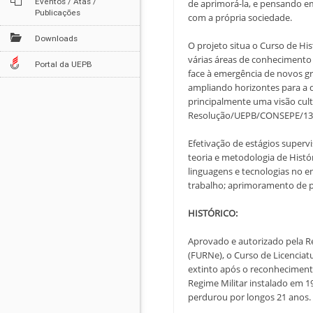
Eventos / Atas /
de aprimorá-la, e pensando e
Publicações
com a própria sociedade.
Downloads
O projeto situa o Curso de Hi
várias áreas de conhecimento
Portal da UEPB
face à emergência de novos gr
ampliando horizontes para a d
principalmente uma visão cul
Resolução/UEPB/CONSEPE/13/2
Efetivação de estágios superv
teoria e metodologia de Histó
linguagens e tecnologias no e
trabalho; aprimoramento de pos
HISTÓRICO:
Aprovado e autorizado pela Re
(FURNe), o Curso de Licenciat
extinto após o reconhecimento
Regime Militar instalado em 1
perdurou por longos 21 anos.