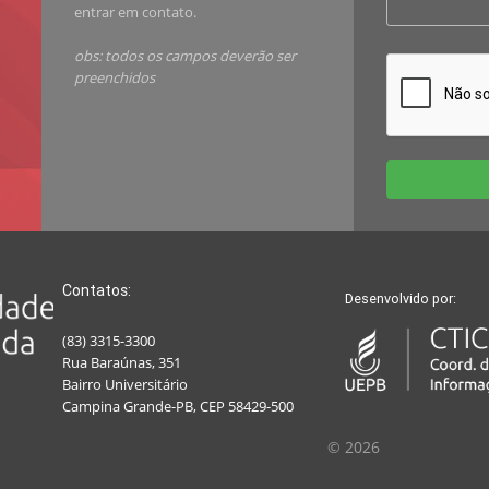
entrar em contato.
obs: todos os campos deverão ser
preenchidos
Contatos:
Desenvolvido por:
(83) 3315-3300
Rua Baraúnas, 351
Bairro Universitário
Campina Grande-PB, CEP 58429-500
© 2026