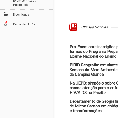
Eventos / Atas /
Publicações
Downloads
Portal da UEPB
Últimas Notícias
Pró-Enem abre inscrições 
turmas do Programa Prepar
Exame Nacional do Ensino
PIBID Geografia: estudante
Semana do Meio Ambiente 
da Campina Grande
Na UEPB: simpósio sobre C
chama atenção para o enf
HIV/AIDS na Paraíba
Departamento de Geografia
de Milton Santos em colóq
e transformações