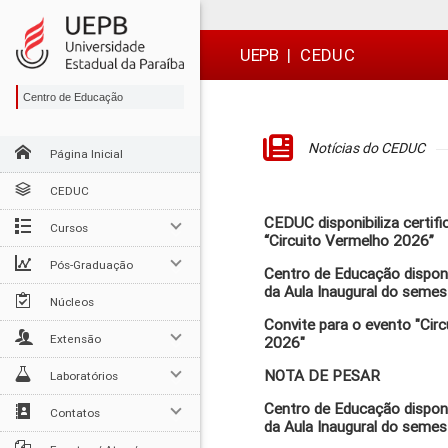
Ir
Ir
Ir
Ir
para
para
para
para
o
o
a
o

UEPB
|
CEDUC
conteúdo
menu
busca
rodapé
Centro de Educação
Notícias do CEDUC
Página Inicial
CEDUC
CEDUC disponibiliza certif
Cursos
“Circuito Vermelho 2026”
Pós-Graduação
Centro de Educação disponib
da Aula Inaugural do semes
Núcleos
Convite para o evento "Cir
Extensão
2026"
NOTA DE PESAR
Laboratórios
Centro de Educação disponib
Contatos
da Aula Inaugural do semes