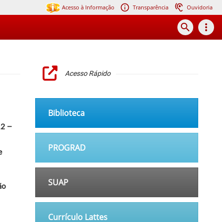
Acesso à Informação
Transparência
Ouvidoria
search
more_vert
Acesso Rápido
Biblioteca
.2 –
PROGRAD
e
SUAP
ão
Currículo Lattes