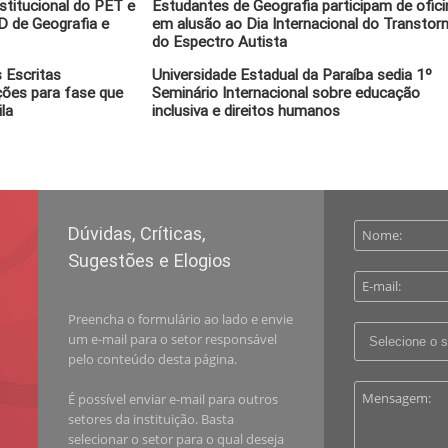
stitucional do PET e
Estudantes de Geografia participam de ofici
 de Geografia e
em alusão ao Dia Internacional do Transtor
do Espectro Autista
 Escritas
Universidade Estadual da Paraíba sedia 1º
ções para fase que
Seminário Internacional sobre educação
la
inclusiva e direitos humanos
Dúvidas, Críticas,
Sugestões e Elogios
Preencha o formulário ao lado e envie
um e-mail para o setor responsável
pelo conteúdo desta página.
É possível enviar e-mail para outros
setores da instituição. Basta
selecionar o setor para o qual deseja