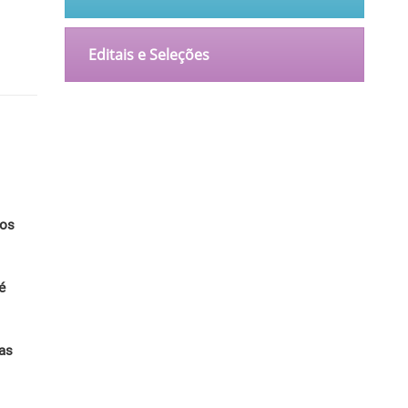
Editais e Seleções
o
ios
é
nas