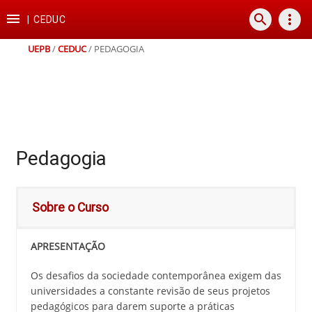
Ir
Ir
Ir
Ir

search
more_vert
para
para
para
para
|
CEDUC
o
o
a
o
conteúdo
menu
busca
rodapé
UEPB
/
CEDUC
/
PEDAGOGIA
Pedagogia
Sobre o Curso
APRESENTAÇÃO
Os desafios da sociedade contemporânea exigem das
universidades a constante revisão de seus projetos
pedagógicos para darem suporte a práticas