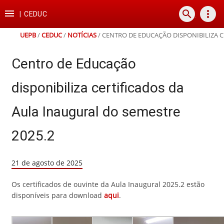
Ir
Ir
Ir
Ir

search
more_vert
para
para
para
para
|
CEDUC
o
o
a
o
conteúdo
menu
busca
rodapé
UEPB
/
CEDUC
/
NOTÍCIAS
/
CENTRO DE EDUCAÇÃO DISPONIBILIZA C
Centro de Educação
disponibiliza certificados da
Aula Inaugural do semestre
2025.2
21 de agosto de 2025
Os certificados de ouvinte da Aula Inaugural 2025.2 estão
disponíveis para download
aqui
.