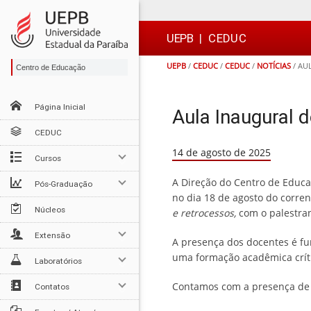
Ir
Ir
Ir
Ir
para
para
para
para
o
o
a
o

UEPB
|
CEDUC
conteúdo
menu
busca
rodapé
UEPB
/
CEDUC
/
CEDUC
/
NOTÍCIAS
/
AUL
Centro de Educação
Página Inicial
Aula Inaugural
CEDUC
14 de agosto de 2025
Cursos
A Direção do Centro de Educa
Pós-Graduação
no dia 18 de agosto do corren
Núcleos
e retrocessos,
com o palestran
Extensão
A presença dos docentes é f
uma formação acadêmica críti
Laboratórios
Contamos com a presença de 
Contatos