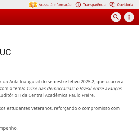
Acesso à Informação
Transparência
Ouvidoria
search
more_vert
DUC
da Aula Inaugural do semestre letivo 2025.2, que ocorrerá
 com o tema:
Crise das democracias: o Brasil entre avanços
uditório II da Central Acadêmica Paulo Freire.
sos estudantes veteranos, reforçando o compromisso com
empenho.