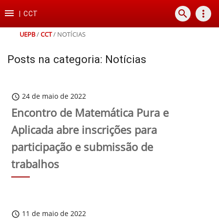
Ir
Ir
Ir
Ir

search
more_vert
para
para
para
para
|
CCT
o
o
a
o
conteúdo
menu
busca
rodapé
UEPB
/
CCT
/
NOTÍCIAS
Posts na categoria: Notícias
24 de maio de 2022
schedule
Encontro de Matemática Pura e
Aplicada abre inscrições para
participação e submissão de
trabalhos
11 de maio de 2022
schedule