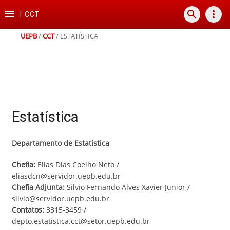
Ir
Ir
Ir
Ir

search
more_vert
para
para
para
para
|
CCT
o
o
a
o
conteúdo
menu
busca
rodapé
UEPB
/
CCT
/
ESTATÍSTICA
Estatística
Departamento de Estatística
Chefia:
Elias Dias Coelho Neto /
eliasdcn@servidor.uepb.edu.br
Chefia Adjunta:
Silvio Fernando Alves Xavier Junior /
silvio@servidor.uepb.edu.br
Contatos:
3315-3459 /
depto.estatistica.cct@setor.uepb.edu.br