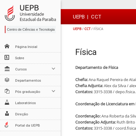
Ir
Ir
Ir
Ir
para
para
para
para
o
o
a
o

UEPB
|
CCT
conteúdo
menu
busca
rodapé
UEPB
/
CCT
/
FÍSICA
Centro de Ciências e Tecnologia
Página Inicial
Física
Sobre
Departamento de Física
Cursos
Chefia:
Ana Raquel Pereira de Ata
Departamentos
Chefia Adjunta:
Alex da Silva / al
Contatos:
3315-3338 / depo.fisica
Pós graduação
Laboratórios
Coordenação de Licenciatura em F
Direção
Coordenação:
Ana Roberta da Sil
Coordenação Adjunta:
Ruth Brito
Portal da UEPB
Contatos:
3315-3338 / coord.fisic