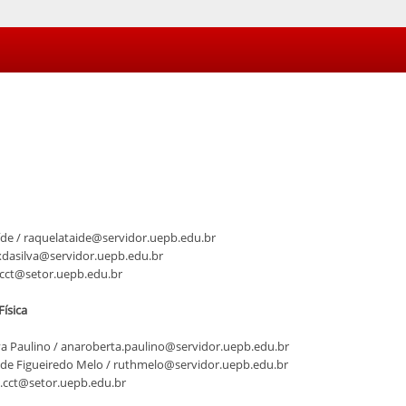
íde / raquelataide@servidor.uepb.edu.br
exdasilva@servidor.uepb.edu.br
.cct@setor.uepb.edu.br
ísica
va Paulino / anaroberta.paulino@servidor.uepb.edu.br
 de Figueiredo Melo / ruthmelo@servidor.uepb.edu.br
a.cct@setor.uepb.edu.br