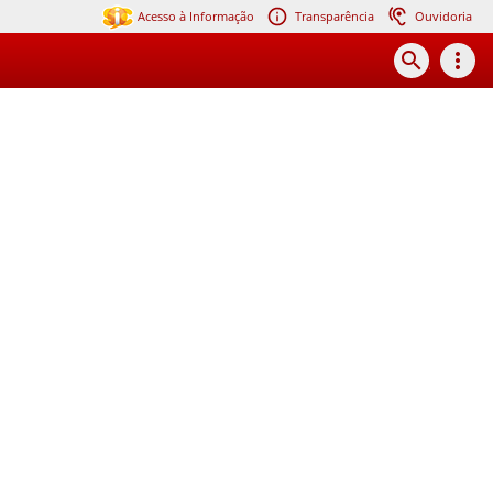
Acesso à Informação
Transparência
Ouvidoria
search
more_vert