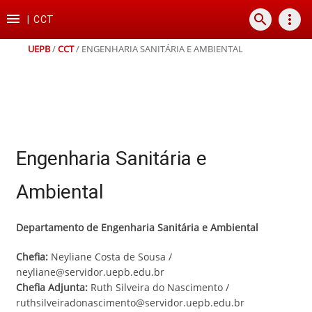
Ir
Ir
Ir
Ir

search
more_vert
para
para
para
para
|
CCT
o
o
a
o
conteúdo
menu
busca
rodapé
UEPB
/
CCT
/
ENGENHARIA SANITÁRIA E AMBIENTAL
Engenharia Sanitária e
Ambiental
Departamento de Engenharia Sanitária e Ambiental
Chefia:
Neyliane Costa de Sousa /
neyliane@servidor.uepb.edu.br
Chefia Adjunta:
Ruth Silveira do Nascimento /
ruthsilveiradonascimento@servidor.uepb.edu.br