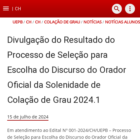
Ir
Ir
Ir
Ir

search
more_vert
para
para
para
para
|
CH
o
o
a
o
conteúdo
menu
busca
rodapé
UEPB
/
CH
/
CH
/
COLAÇÃO DE GRAU
/
NOTÍCIAS
/
NOTÍCIAS ALUNOS
Divulgação do Resultado do
Processo de Seleção para
Escolha do Discurso do Orador
Oficial da Solenidade de
Colação de Grau 2024.1
15 de julho de 2024
Em atendimento ao Edital Nº 001-2024/CH/UEPB – Processo
de Seleção para Escolha do Discurso do Orador Oficial da