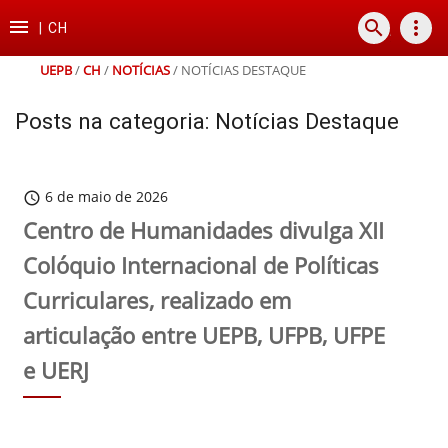
Ir
Ir
Ir
Ir

search
more_vert
para
para
para
para
|
CH
o
o
a
o
conteúdo
menu
busca
rodapé
UEPB
/
CH
/
NOTÍCIAS
/
NOTÍCIAS DESTAQUE
Posts na categoria: Notícias Destaque
6 de maio de 2026
schedule
Centro de Humanidades divulga XII
Colóquio Internacional de Políticas
Curriculares, realizado em
articulação entre UEPB, UFPB, UFPE
e UERJ