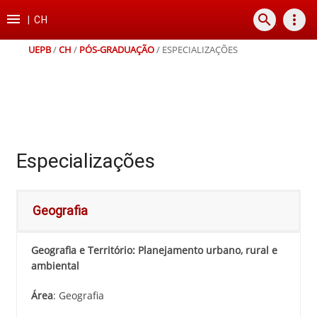
Ir
Ir
Ir
Ir

search
more_vert
para
para
para
para
|
CH
o
o
a
o
conteúdo
menu
busca
rodapé
UEPB
/
CH
/
PÓS-GRADUAÇÃO
/
ESPECIALIZAÇÕES
Especializações
Geografia
Geografia e Território: Planejamento urbano, rural e
ambiental
Área
: Geografia