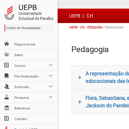
Ir
Ir
Ir
Ir
para
para
para
para
o
o
a
o

UEPB
|
CH
conteúdo
menu
busca
rodapé
UEPB
/
CH
/
PESQUISA
/
PEDAGOGIA
Centro de Humanidades
Página Inicial
Pedagogia
Sobre
Cursos
A representação da
Pós-Graduação
educacionais das l
Extensão
Flora, Sebastiana,
Pesquisa
Jackson do Pandei
Biblioteca
Contato