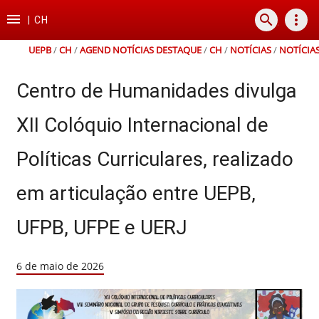
Ir
Ir
Ir
Ir

search
more_vert
para
para
para
para
|
CH
o
o
a
o
conteúdo
menu
busca
rodapé
UEPB
/
CH
/
AGEND NOTÍCIAS DESTAQUE
/
CH
/
NOTÍCIAS
/
NOTÍCIA
Centro de Humanidades divulga
XII Colóquio Internacional de
Políticas Curriculares, realizado
em articulação entre UEPB,
UFPB, UFPE e UERJ
6 de maio de 2026