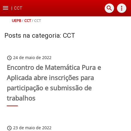
Ir
Ir
Ir
Ir

search
more_vert
para
para
para
para
|
CCT
o
o
a
o
conteúdo
menu
busca
rodapé
UEPB
/
CCT
/
CCT
Posts na categoria: CCT
24 de maio de 2022
schedule
Encontro de Matemática Pura e
Aplicada abre inscrições para
participação e submissão de
trabalhos
23 de maio de 2022
schedule