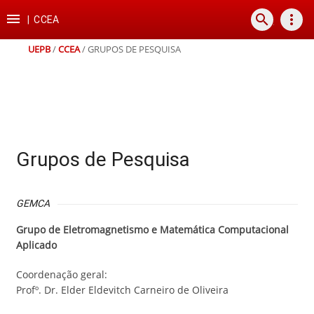
Ir
Ir
Ir
Ir

search
more_vert
para
para
para
para
|
CCEA
o
o
a
o
conteúdo
menu
busca
rodapé
UEPB
/
CCEA
/
GRUPOS DE PESQUISA
Grupos de Pesquisa
GEMCA
Grupo de Eletromagnetismo e Matemática Computacional
Aplicado
Coordenação geral:
Profº. Dr. Elder Eldevitch Carneiro de Oliveira