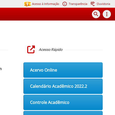
Acesso à Informação
Transparência
Ouvidoria
search
more_vert
Acesso Rápido
m
Acervo Online
Calendário Acadêmico 2022.2
Controle Acadêmico