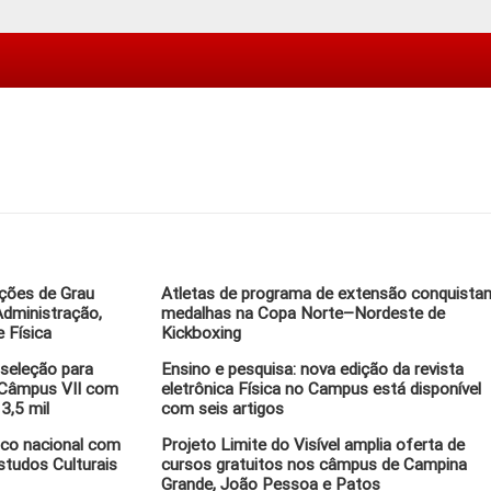
ações de Grau
Atletas de programa de extensão conquista
dministração,
medalhas na Copa Norte–Nordeste de
 Física
Kickboxing
 seleção para
Ensino e pesquisa: nova edição da revista
o Câmpus VII com
eletrônica Física no Campus está disponível
3,5 mil
com seis artigos
ico nacional com
Projeto Limite do Visível amplia oferta de
tudos Culturais
cursos gratuitos nos câmpus de Campina
Grande, João Pessoa e Patos