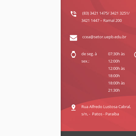
(83) 3421 1475/ 3421 3251/
3421 1447 – Ramal 200
ccea@setor.uepb.edu.br
de seg. à
07:30h às
sex.:
12:00h
12:00h às
18:00h
18:00h às
21:30h
Rua Alfredo Lustosa Cabral,
s/n, - Patos - Paraíba