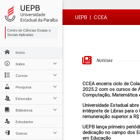
Ir
Ir
Ir
Ir
para
para
para
para
o
o
a
o

UEPB
|
CCEA
conteúdo
menu
busca
rodapé
Centro de Ciências Exatas e
Sociais Aplicadas
Início
Notícias
Sobre
Cursos
CCEA encerra ciclo de Col
Pesquisa
2025.2 com os cursos de A
Computação, Matemática e
Extensão
Universidade Estadual abre
Biblioteca
intérprete de Libras para 
remuneração superior a R$ 
Estudante
UEPB lança primeiro periód
dedicação no campo dos Es
Outros
em Educação