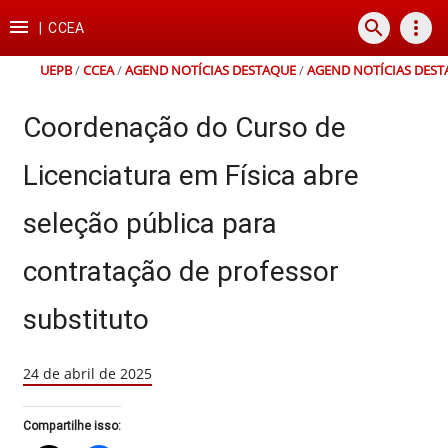
Ir
Ir
Ir
Ir

search
more_vert
para
para
para
para
|
CCEA
o
o
a
o
conteúdo
menu
busca
rodapé
UEPB
/
CCEA
/
AGEND NOTÍCIAS DESTAQUE
/
AGEND NOTÍCIAS DEST
Coordenação do Curso de
Licenciatura em Física abre
seleção pública para
contratação de professor
substituto
24 de abril de 2025
Compartilhe isso: