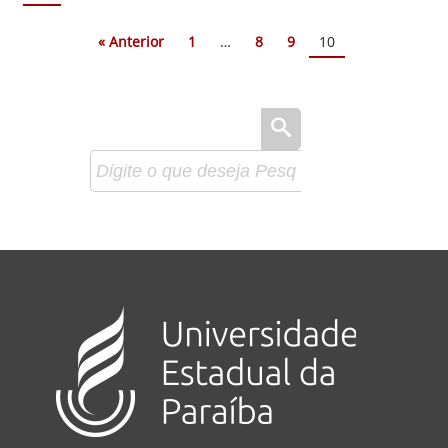
« Anterior
1
…
8
9
10