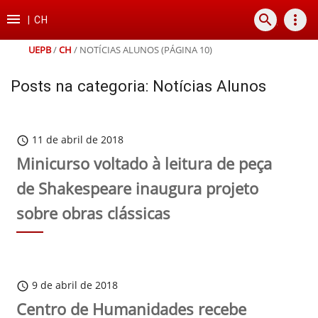
Ir
Ir
Ir
Ir

search
more_vert
para
para
para
para
|
CH
o
o
a
o
conteúdo
menu
busca
rodapé
UEPB
/
CH
/
NOTÍCIAS ALUNOS
(PÁGINA 10)
Posts na categoria: Notícias Alunos
11 de abril de 2018
schedule
Minicurso voltado à leitura de peça
de Shakespeare inaugura projeto
sobre obras clássicas
9 de abril de 2018
schedule
Centro de Humanidades recebe