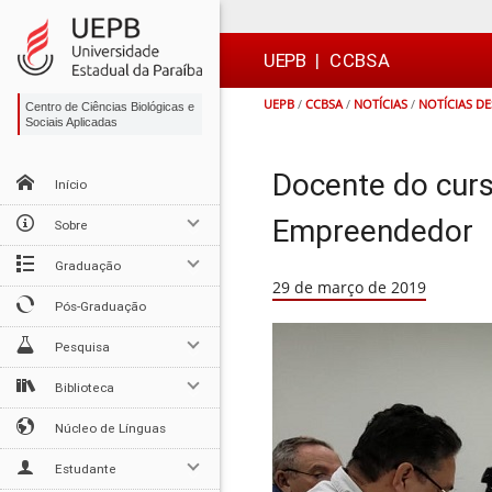
Ir
Ir
Ir
Ir
para
para
para
para
o
o
a
o

UEPB
|
CCBSA
conteúdo
menu
busca
rodapé
UEPB
/
CCBSA
/
NOTÍCIAS
/
NOTÍCIAS D
Centro de Ciências Biológicas e
Sociais Aplicadas
Docente do curs
Início
Empreendedor
Sobre
Graduação
29 de março de 2019
Pós-Graduação
Pesquisa
Biblioteca
Núcleo de Línguas
Estudante