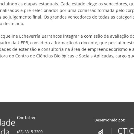
concluindo as etapas estaduais. Cada estado elege os vencedores, 
o analisados e pré-selecionados por uma comissão formada pelo cor
 ao julgamento final. Os grandes vencedores de todas as catego
o deste ano.
acqueline Echeverría Barrancos integrar a comissão de avaliação dos
uadro da UEPB, considera a formação da docente, que possui mest
idades de extensão e consultoria na área de empreendedorismo e 
ora do Centro de Ciências Biológicas e Sociais Aplicadas, cargo q
Contatos:
Desenvolvido por:
(83) 3315-3300