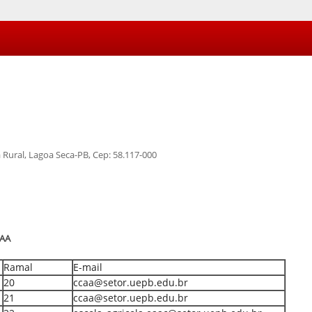
a Rural, Lagoa Seca-PB, Cep: 58.117-000
CAA
Ramal
E-mail
20
ccaa@setor.uepb.edu.br
21
ccaa@setor.uepb.edu.br