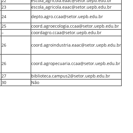
22
escola_agricola.eaac@setor.uepb.edu.br
23
escola_agricola.eaac@setor.uepb.edu.br
24
depto.agro.ccaa@setor.uepb.edu.br
a
25
coord.agroecologia.ccaa@setor.uepb.edu.br
–
coordagro.ccaa@setor.uepb.edu.br
26
coord.agroindustria.eaac@setor.uepb.edu.br
26
coord.agropecuaria.ccaa@setor.uepb.edu.br
27
biblioteca.campus2@setor.uepb.edu.br
30
Não