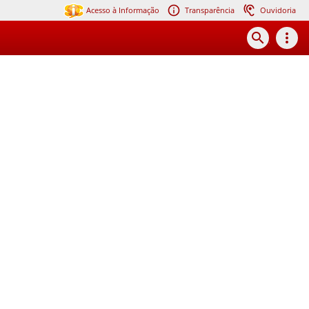
Acesso à Informação
Transparência
Ouvidoria
search
more_vert