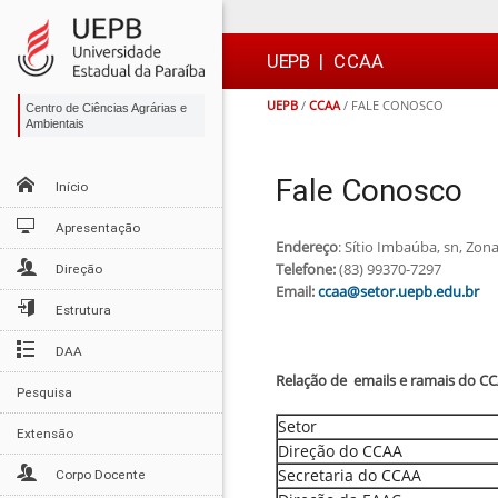
Ir
Ir
Ir
Ir
para
para
para
para
o
o
a
o

UEPB
|
CCAA
conteúdo
menu
busca
rodapé
UEPB
/
CCAA
/
FALE CONOSCO
Centro de Ciências Agrárias e
Ambientais
Fale Conosco
Início
Apresentação
Endereço
: Sítio Imbaúba, sn, Zon
Telefone:
(83) 99370-7297
Direção
Email:
ccaa@setor.uepb.edu.br
Estrutura
DAA
Relação de emails e ramais do C
Pesquisa
Setor
Extensão
Direção do CCAA
Secretaria do CCAA
Corpo Docente