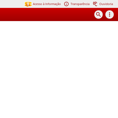
Acesso à Informação
Transparência
Ouvidoria
search
more_vert