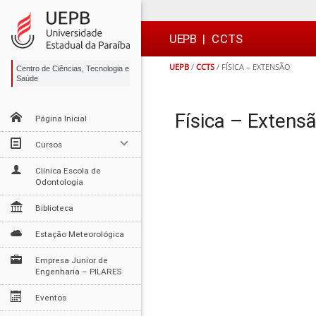
Ir
Ir
Ir
Ir
para
para
para
para
o
o
a
o

UEPB
|
CCTS
conteúdo
menu
busca
rodapé
UEPB
/
CCTS
/
FÍSICA – EXTENSÃO
Centro de Ciências, Tecnologia e
Saúde
Física – Extens
Página Inicial
Cursos
Clínica Escola de
Odontologia
Biblioteca
Estação Meteorológica
Empresa Junior de
Engenharia – PILARES
Eventos