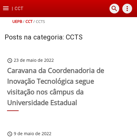
Ir
Ir
Ir
Ir

search
more_vert
para
para
para
para
|
CCT
o
o
a
o
conteúdo
menu
busca
rodapé
UEPB
/
CCT
/
CCTS
Posts na categoria: CCTS
23 de maio de 2022
schedule
Caravana da Coordenadoria de
Inovação Tecnológica segue
visitação nos câmpus da
Universidade Estadual
9 de maio de 2022
schedule