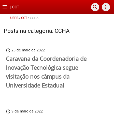
Ir
Ir
Ir
Ir

search
more_vert
para
para
para
para
|
CCT
o
o
a
o
conteúdo
menu
busca
rodapé
UEPB
/
CCT
/
CCHA
Posts na categoria: CCHA
23 de maio de 2022
schedule
Caravana da Coordenadoria de
Inovação Tecnológica segue
visitação nos câmpus da
Universidade Estadual
9 de maio de 2022
schedule