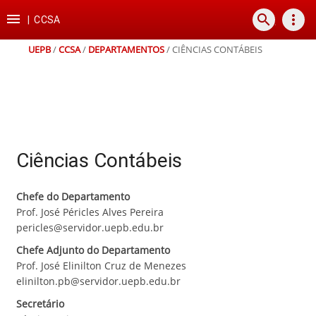
Ir
Ir
Ir
Ir

search
more_vert
para
para
para
para
|
CCSA
o
o
a
o
conteúdo
menu
busca
rodapé
UEPB
/
CCSA
/
DEPARTAMENTOS
/
CIÊNCIAS CONTÁBEIS
Ciências Contábeis
Chefe do Departamento
Prof. José Péricles Alves Pereira
pericles@servidor.uepb.edu.br
Chefe Adjunto do Departamento
Prof. José Elinilton Cruz de Menezes
elinilton.pb@servidor.uepb.edu.br
Secretário