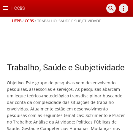
Ir
Ir
Ir
Ir

search
more_vert
para
para
para
para
|
CCBS
o
o
a
o
conteúdo
menu
busca
rodapé
UEPB
/
CCBS
/
TRABALHO, SAÚDE E SUBJETIVIDADE
Trabalho, Saúde e Subjetividade
Objetivo: Este grupo de pesquisas vem desenvolvendo
pesquisas, assessorias e serviços. As pesquisas abarcam
um leque teórico-metodológico transdisciplinar buscando
dar conta da complexidade das situações de trabalho
envolvidas. Atualmente estão em desenvolvimento
pesquisas com as seguintes temáticas: Sofrimento e Prazer
no Trabalho; Análise da Atividade; Políticas Públicas de
Saúde; Gestão e Competências Humanas; Mudanças nos